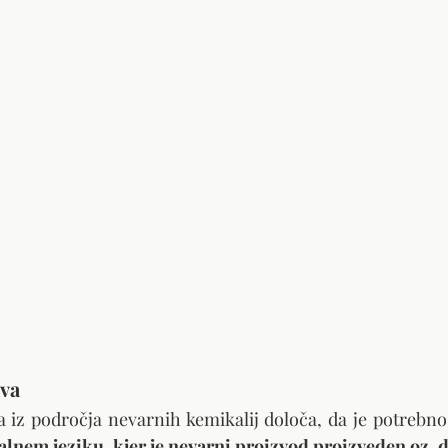
va
 iz področja nevarnih kemikalij določa, da je potrebno
nalnem jeziku, kjer je nevarni proizvod proizveden oz. 