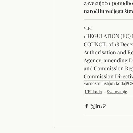
zavezujočo ponudbo
naročilu večjega šte
VIR:
REGULATION (EC) 
1 
COUNCIL of 18 Decem
Authorisation and Re
Agency, amending Dir
and Commission Regul
Commission Directiv
varnostni listi
ufi koda
PCN
UFI koda
Svetovanje