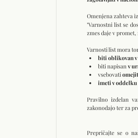
Omenjena zahteva izh
"
Varnostni list se dos
zmes daje v promet, 
Varnosti list mora tor
biti oblikovan v
biti napisan 
v u
vsebovati 
omejit
imeti v oddelku
Pravilno izdelan va
zakonodajo ter za pre
Prepričajte se o na