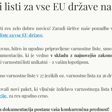
 listi za vse EU države n
iste za vse EU države
.
kovno, hitro in ugodno pripravljene varnostne liste, smo 
umentacijo, ki je vedno 
v skladu z najnovejšo zakon
 varnostni listi unikatni – z vašim logotipom.
 varnostne liste v 27 jezikih oz. varnostne lista za 36 dr
vali novi paket, ki vljučuje izdelavo varnostnega lista 
cije
, za res ugodno ceno.
ka dokumentacija postane vaša konkurenčna prednost!