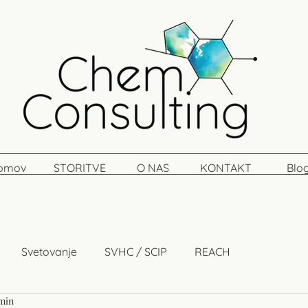
omov
STORITVE
O NAS
KONTAKT
Blo
Svetovanje
SVHC / SCIP
REACH
 min