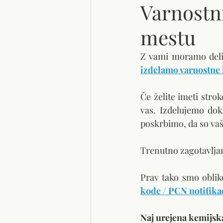
Varnostni
mestu
izdelamo varnostne l
Če želite imeti stro
vas. Izdelujemo dok
poskrbimo, da so vaši
Trenutno zagotavljamo
Prav tako smo obliko
kode / PCN notifika
Naj urejena kemijs