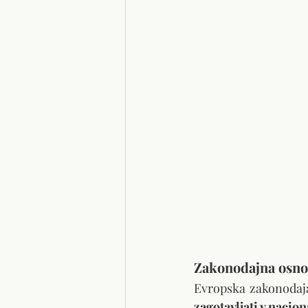
Zakonodajna osno
Evropska zakonodaja
zagotavljati v nacio