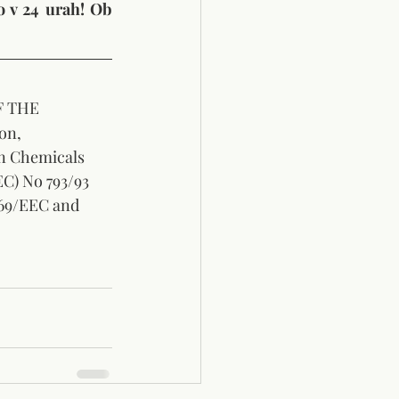
 v 24 urah! Ob 
 THE 
on, 
n Chemicals 
C) No 793/93 
769/EEC and 