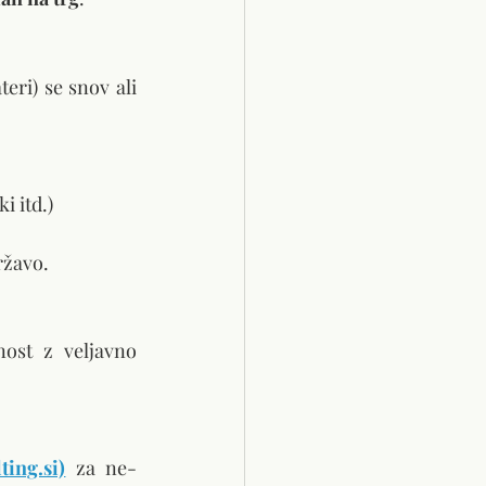
eri) se snov ali 
i itd.)
ržavo.
ost z veljavno 
ing.si)
 za ne-