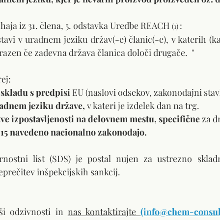
aja iz 31. člena, 5. odstavka Uredbe REACH 
:
(1) 
tavi v uradnem jeziku držav(-e) članic(-e), v katerih (kat
razen če zadevna država članica določi drugače.  "
ej:
 skladu s predpisi
 EU (naslovi odsekov, zakonodajni stavk
radnem jeziku države, 
v kateri je izdelek dan na trg.
ve izpostavljenosti na delovnem mestu, specifične
 za d
 15 navedeno nacionalno zakonodajo.
rnostni list (SDS) je postal nujen za ustrezno skladn
prečitev inšpekcijskih sankcij.
ši odzivnosti in 
nas kontaktirajte 
(info@chem-consult