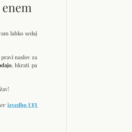
a enem
Z vami moramo deliti res zelo dobro novico! Zaradi širitve naše ponudbe vam lahko sedaj 
pravi naslov za 
odajo
, hkrati pa 
žav!
ter
izvedbo UFI 