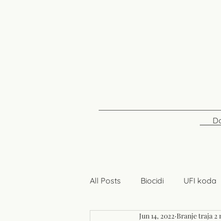
D
All Posts
Biocidi
UFI koda
Jun 14, 2022
Branje traja 2