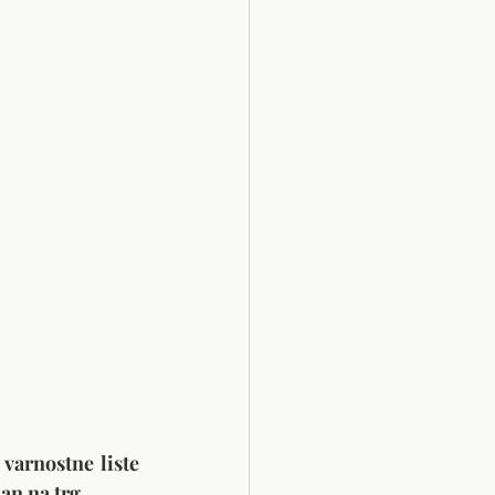
 
varnostne liste 
dan na trg
. 