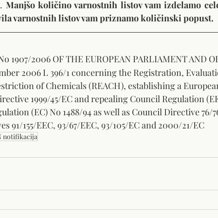
. 
Manjšo količino varnostnih listov vam izdelamo celo
vila varnostnih listov vam priznamo količinski popust.
No 1907/2006 OF THE EUROPEAN PARLIAMENT AND OF
ber 2006 L 396/1 concerning the Registration, Evaluati
striction of Chemicals (REACH), establishing a Europea
ective 1999/45/EC and repealing Council Regulation (EE
ation (EC) No 1488/94 as well as Council Directive 76/
es 91/155/EEC, 93/67/EEC, 93/105/EC and 2000/21/EC
 notifikacija