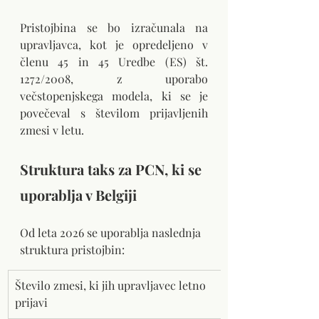
Pristojbina se bo izračunala na 
upravljavca, kot je opredeljeno v 
členu 45 in 45 Uredbe (ES) št. 
1272/2008, z uporabo 
večstopenjskega modela, ki se je 
povečeval s številom prijavljenih 
zmesi v letu.
Struktura taks za PCN, ki se 
uporablja v Belgiji
Od leta 2026 se uporablja naslednja 
struktura pristojbin:
Število zmesi, ki jih upravljavec letno 
prijavi