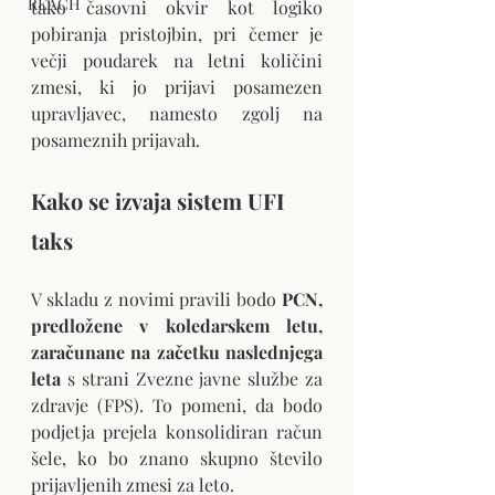
REACH
tako časovni okvir kot logiko 
pobiranja pristojbin, pri čemer je 
večji poudarek na letni količini 
zmesi, ki jo prijavi posamezen 
upravljavec, namesto zgolj na 
posameznih prijavah.
Kako se izvaja sistem UFI 
taks
V skladu z novimi pravili bodo 
PCN, 
predložene v koledarskem letu, 
zaračunane na začetku naslednjega 
leta
 s strani Zvezne javne službe za 
zdravje (FPS). To pomeni, da bodo 
podjetja prejela konsolidiran račun 
šele, ko bo znano skupno število 
prijavljenih zmesi za leto.