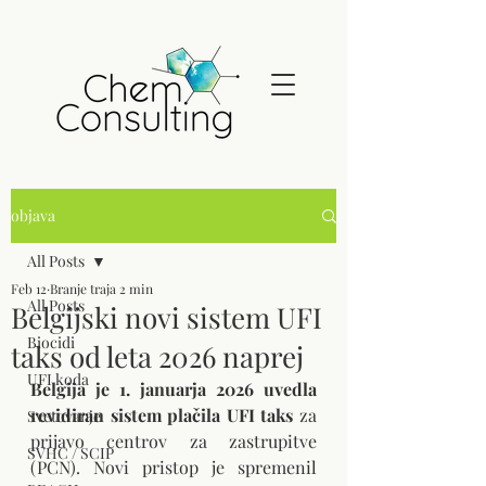
objava
All Posts
Feb 12
Branje traja 2 min
All Posts
Belgijski novi sistem UFI
Biocidi
taks od leta 2026 naprej
UFI koda
Belgija je 1. januarja 2026 uvedla 
revidiran sistem plačila UFI taks
 za 
Svetovanje
prijavo centrov za zastrupitve 
SVHC / SCIP
(PCN). Novi pristop je spremenil 