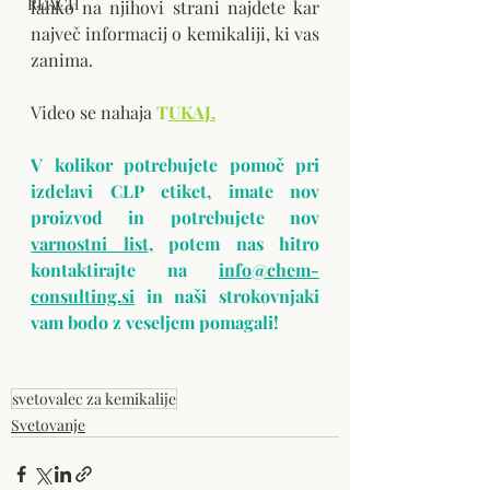
REACH
lahko na njihovi strani najdete kar 
največ informacij o kemikaliji, ki vas 
zanima.
Video se nahaja 
T
UKAJ.
V kolikor potrebujete pomoč pri 
izdelavi CLP etiket, imate nov 
proizvod in potrebujete nov 
varnostni list
, potem nas hitro 
kontaktirajte na 
info@chem-
consulting.si
 in naši strokovnjaki 
vam bodo z veseljem pomagali!
svetovalec za kemikalije
Svetovanje