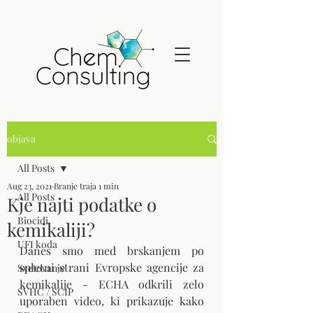
objava
All Posts
Aug 23, 2021
Branje traja 1 min
All Posts
Kje najti podatke o
Biocidi
kemikaliji?
UFI koda
Danes smo med brskanjem po 
spletni strani Evropske agencije za 
Svetovanje
kemikalije - ECHA odkrili zelo 
SVHC / SCIP
uporaben video, ki prikazuje kako 