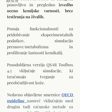
REACH
ponovljivo in pregledno 
izvedbo 
oceno kemijske varnosti, brez 
testiranja na živalih.
Ponuja funkcionalnosti za 
pridobivanje eksperimentalnih 
podatkov, simulacijo 
presnove/metabolizma in 
profiliranje lastnosti kemikalij.
Posodobljena verzija QSAR Toolbox 
4.5 vključuje simulacije, ki 
izračunajo tveganje za 
preobčutljivost kože. 
Nedavno objavljene smernice
OECD 
guideline
namreč vključujejo med 
drugim tudi računske metode za 