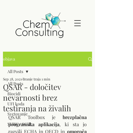
objava
All Posts
Sep 28, 2021
Branje traja 1 min
All Posts
QSAR - določitev
Biocidi
nevarnosti brez
UFI koda
testiranja na živalih
Svetovanje
QSAR Toolbox je 
brezplačna 
SVHC / SCIP
programska aplikacija
, ki sta jo 
razvili ECHA in OECD in 
omogoča