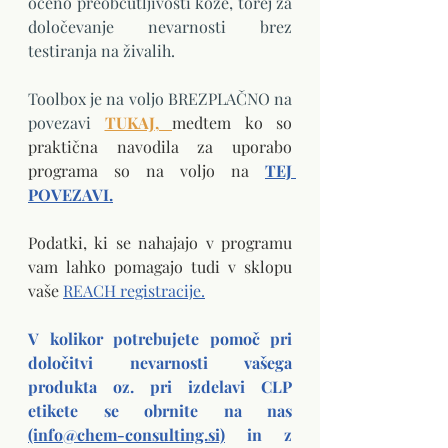
oceno preobčutljivosti kože, torej za 
določevanje nevarnosti brez 
testiranja na živalih. 
Toolbox je na voljo BREZPLAČNO na 
povezavi 
TUKAJ
, 
medtem ko so 
praktična navodila za uporabo 
programa so na voljo na 
TEJ 
POVEZAVI.
Podatki, ki se nahajajo v programu 
vam lahko pomagajo tudi v sklopu 
vaše 
REACH registracije.
V kolikor potrebujete pomoč pri 
določitvi nevarnosti vašega 
produkta oz. pri izdelavi CLP 
etikete se obrnite na nas 
(info@chem-consulting.si)
 in z 