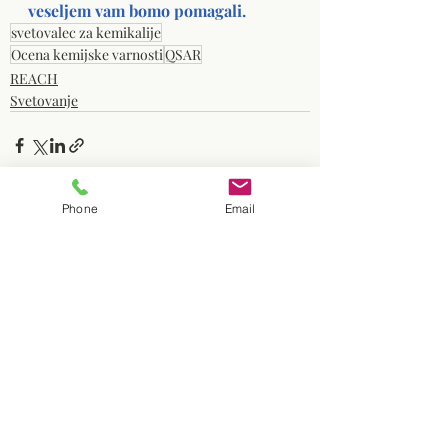
veseljem vam bomo pomagali.
svetovalec za kemikalije
Ocena kemijske varnosti
QSAR
REACH
Svetovanje
Phone
Email
Nedavne objave
Ogled vseh