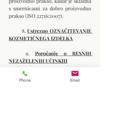
proizvodno prakso, kadar je skladna 
s smernicami za dobro proizvodno 
prakso (ISO 22716:2007).
	8. 
Ustrezno OZNAČITEVANJE 
KOZMETIČNEGA IZDELKA
	9. 
Poročanje o RESNIH 
NEZAŽELENIH UČINKIH
V kolikor bi na trg radi postavili svoj 
Phone
Email
proizvod pa ne veste kako urediti 
vso dokumentacijo smo pravi naslov 
za vas. Naša ekipa ustrezno 
izobraženih strokovnjakov vam 
poročilo o oceni varnosti 
kozmetičnega proizvoda 
pripravi v 
zelo kratkem času. 
KONTAKTIRAJTE
 nas za ponudbo.