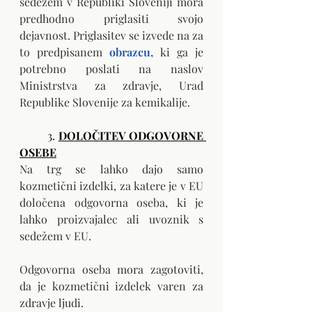
sedežem v Republiki Sloveniji mora 
predhodno priglasiti svojo 
dejavnost.
Priglasitev se izvede na za 
to predpisanem 
obrazcu
,
ki ga je 
potrebno poslati na naslov 
Ministrstva za zdravje, Urad 
Republike Slovenije za kemikalije.
3.
DOLOČITEV ODGOVORNE 
OSEBE
Na trg se lahko dajo samo 
kozmetični izdelki, za katere je v EU 
določena odgovorna oseba, ki je 
lahko proizvajalec ali uvoznik s 
sedežem v EU. 
Odgovorna oseba mora zagotoviti, 
da je kozmetični izdelek varen za 
zdravje ljudi. 