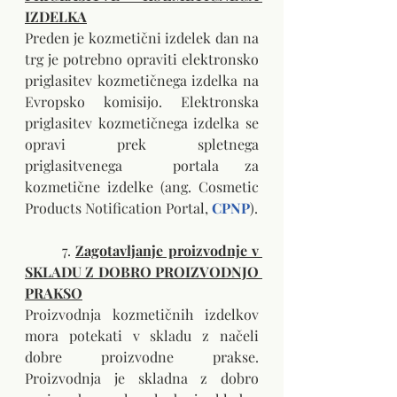
IZDELKA
Preden je kozmetični izdelek dan na 
trg je potrebno opraviti elektronsko 
priglasitev kozmetičnega izdelka na 
Evropsko komisijo. Elektronska 
priglasitev kozmetičnega izdelka se 
opravi prek spletnega 
priglasitvenega  portala za 
kozmetične izdelke (ang. Cosmetic 
Products Notification Portal, 
CPNP
).
	7. 
Zagotavljanje proizvodnje v 
SKLADU Z DOBRO PROIZVODNJO 
PRAKSO
Proizvodnja kozmetičnih izdelkov 
mora potekati v skladu z načeli 
dobre proizvodne prakse. 
Proizvodnja je skladna z dobro 