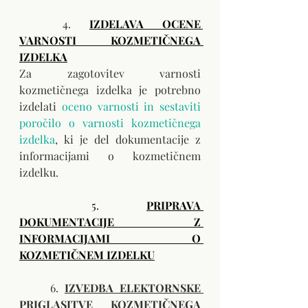
	4. 
IZDELAVA OCENE 
VARNOSTI KOZMETIČNEGA 
IZDELKA
Za zagotovitev varnosti 
kozmetičnega izdelka je potrebno 
izdelati 
oceno varnosti in sestaviti 
poročilo o varnosti kozmetičnega 
izdelka
, ki je del dokumentacije z 
informacijami o kozmetičnem 
izdelku. 
5.
PRIPRAVA 
DOKUMENTACIJE Z 
INFORMACIJAMI O 
KOZMETIČNEM IZDELKU
	6. 
IZVEDBA ELEKTORNSKE 
PRIGLASITVE KOZMETIČNEGA 