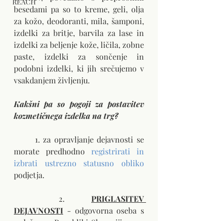
REACH
besedami pa so to kreme, geli, olja 
za kožo, deodoranti, mila, šamponi, 
izdelki za britje, barvila za lase in 
izdelki za beljenje kože, ličila, zobne 
paste, izdelki za sončenje in 
podobni izdelki, ki jih srečujemo v 
vsakdanjem življenju.
Kakšni pa so pogoji za postavitev 
kozmetičnega izdelka na trg?
	1. za opravljanje dejavnosti se 
morate predhodno 
registrirati in 
izbrati ustrezno statusno obliko
podjetja.
	2. 
PRIGLASITEV 
DEJAVNOSTI
 - odgovorna oseba s 