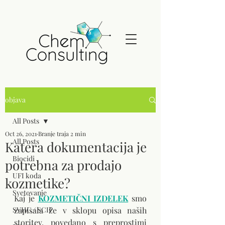
objava
All Posts
Oct 26, 2021
Branje traja 2 min
All Posts
Katera dokumentacija je
Biocidi
potrebna za prodajo
UFI koda
kozmetike?
Svetovanje
Kaj je 
KOZMETIČNI IZDELEK
 smo 
SVHC / SCIP
zapisala že v sklopu opisa naših 
storitev, povedano s preprostimi 