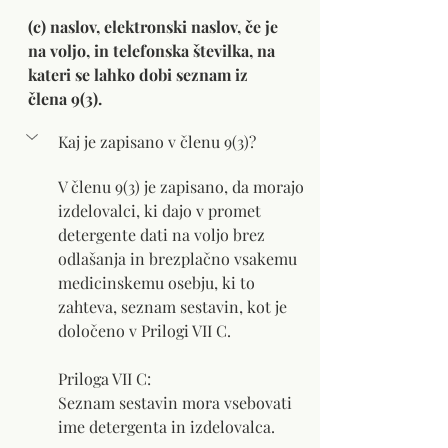
(c) naslov, elektronski naslov, če je 
na voljo, in telefonska številka, na 
kateri se lahko dobi seznam iz 
člena 9(3).
Kaj je zapisano v členu 9(3)?
V členu 9(3) je zapisano, da morajo 
izdelovalci, ki dajo v promet 
detergente dati na voljo brez 
odlašanja in brezplačno vsakemu 
medicinskemu osebju, ki to 
zahteva, seznam sestavin, kot je 
določeno v Prilogi VII C.
Priloga VII C: 
Seznam sestavin mora vsebovati 
ime detergenta in izdelovalca.