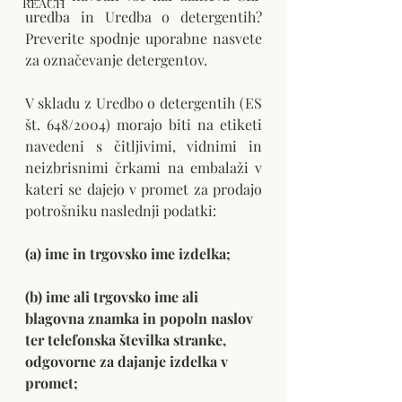
REACH
uredba in Uredba o detergentih? 
Preverite spodnje uporabne nasvete 
za označevanje detergentov.
V skladu z Uredbo o detergentih (ES 
št. 648/2004) morajo biti na etiketi 
navedeni s čitljivimi, vidnimi in 
neizbrisnimi črkami na embalaži v 
kateri se dajejo v promet za prodajo 
potrošniku naslednji podatki:
(a) ime in trgovsko ime izdelka;
(b) ime ali trgovsko ime ali 
blagovna znamka in popoln naslov 
ter telefonska številka stranke, 
odgovorne za dajanje izdelka v 
promet;