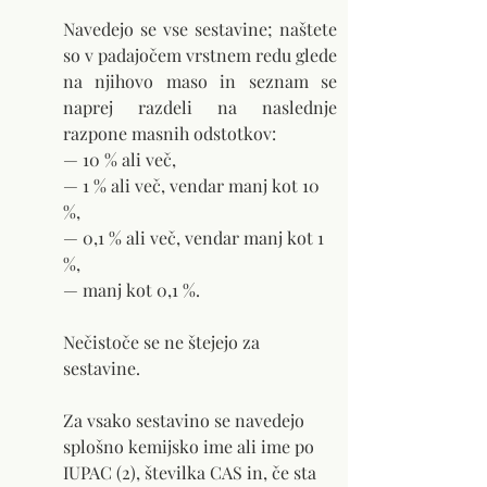
Navedejo se vse sestavine; naštete 
so v padajočem vrstnem redu glede 
na njihovo maso in seznam se 
naprej razdeli na naslednje 
razpone masnih odstotkov:
— 10 % ali več,
— 1 % ali več, vendar manj kot 10 
%,
— 0,1 % ali več, vendar manj kot 1 
%,
— manj kot 0,1 %.
Nečistoče se ne štejejo za 
sestavine.
Za vsako sestavino se navedejo 
splošno kemijsko ime ali ime po 
IUPAC (2), številka CAS in, če sta 