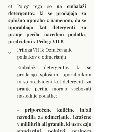
e) Poleg tega so 
na embalaži 
detergentov, ki se prodajajo za 
splošno uporabo z namenom, da se 
uporabljajo kot detergenti za 
pranje perila, navedeni podatki, 
predvideni v Prilogi VII B
.
Priloga VII B: Označevanje 
podatkov o odmerjanju
Embalaža detergentov, ki se 
prodajajo splošnim uporabnikom 
in so predvideni kot detergenti za 
pranje perila, morajo vsebovati 
naslednje podatke: 
- 
priporočene količine in/ali 
navodila za odmerjanje, izražene 
v mililitrih ali gramih, ki ustrezajo 
standardni polnitvi pralnega 