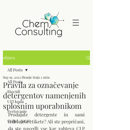
objava
All Posts
Sep 19, 2022
Branje traja 2 min
All Posts
Pravila za označevanje
Biocidi
detergentov namenjenih
UFI koda
splošnim uporabnikom
Svetovanje
Prodajate detergente in sami 
SVHC / SCIP
izdelujete etikete? Ali ste prepričani, 
da ste navedli vse kar zahteva CLP 