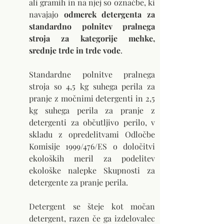
ali gramih in na njej so označbe, ki 
navajajo 
odmerek detergenta za 
standardno polnitev pralnega 
stroja za kategorije mehke, 
srednje trde in trde vode
. 
Standardne polnitve pralnega 
stroja so 4,5 kg suhega perila za 
pranje z močnimi detergenti in 2,5 
kg suhega perila za pranje z 
detergenti za občutljivo perilo, v 
skladu z opredelitvami Odločbe 
Komisije 1999/476/ES o določitvi 
ekoloških meril za podelitev 
ekološke nalepke Skupnosti za 
detergente za pranje perila.
Detergent se šteje kot močan 
detergent, razen če ga izdelovalec 