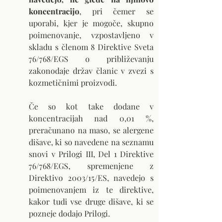
koncentracijo
, pri čemer se 
uporabi, kjer je mogoče, skupno 
poimenovanje, vzpostavljeno v 
skladu s členom 8 Direktive Sveta 
76/768/EGS o približevanju 
zakonodaje držav članic v zvezi s 
kozmetičnimi proizvodi.
Če so kot take dodane v 
koncentracijah nad 0,01 %, 
preračunano na maso, se alergene 
dišave, ki so navedene na seznamu 
snovi v Prilogi III, Del 1 Direktive 
76/768/EGS, spremenjene z 
Direktivo 2003/15/ES, navedejo s 
poimenovanjem iz te direktive, 
kakor tudi vse druge dišave, ki se 
pozneje dodajo Prilogi.