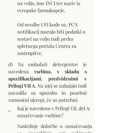
na voljo, ime INCI ter naziv iz 
evropske farmakopeje.
Od uvedbe UFI kode oz. PCN 
notifikacij morajo biti podatki o 
sestavi na voljo tudi preko 
spletnega portala Centra za 
zastrupitve. 
d) Na embalaži detergentov je 
navedena 
vsebina, v skladu s 
specifikacijami, predvidenimi v 
Prilogi VII A
. Na njej se nahajajo tudi 
navodila za uporabo in posebni 
varnostni ukrepi, če so potrebni.
Kaj je navedeno v Prilogi VII, del A: 
označevanje vsebine?
Naslednje določbe o označevanju 