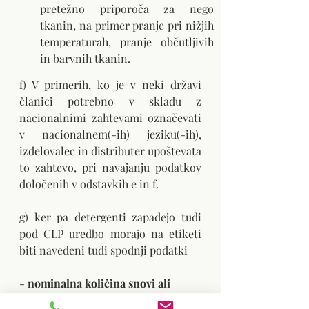
pretežno priporoča za nego 
tkanin, na primer pranje pri nižjih 
temperaturah, pranje občutljivih 
in barvnih tkanin.
f) V primerih, ko je v neki državi 
članici potrebno v skladu z 
nacionalnimi zahtevami označevati 
v nacionalnem(-ih) jeziku(-ih), 
izdelovalec in distributer upoštevata 
to zahtevo, pri navajanju podatkov 
določenih v odstavkih e in f.
g) ker pa detergenti zapadejo tudi 
pod CLP uredbo morajo na etiketi 
biti navedeni tudi spodnji podatki
- 
nominalna količina snovi ali 
zmesi v embalaži
, kjer je ta na voljo 