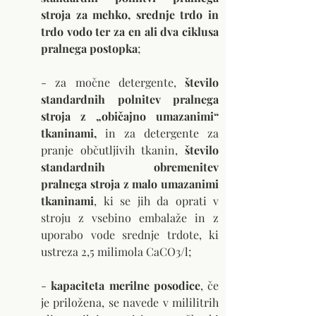
stroja za mehko, srednje trdo in 
trdo vodo ter za en ali dva ciklusa 
pralnega postopka
; 
- za močne detergente, 
število 
standardnih polnitev pralnega 
stroja z „običajno umazanimi“ 
tkaninami, 
in za detergente za 
pranje občutljivih tkanin,
 število 
standardnih obremenitev 
pralnega stroja z malo umazanimi 
tkaninami
, ki se jih da oprati v 
stroju z vsebino embalaže in z 
uporabo vode srednje trdote, ki 
ustreza 2,5 milimola CaCO3/l; 
- 
kapaciteta merilne posodice
, če 
je priložena, se navede v mililitrih 